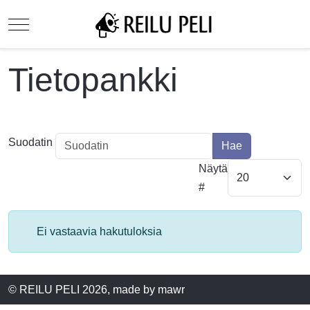
Mobile Menu Toggle
Tietopankki
Suodatin
Hae
Näytä
#
Tietoa
Ei vastaavia hakutuloksia
© REILU PELI 2026, made by mawr