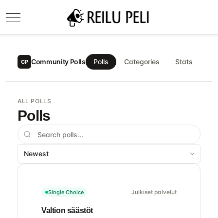
Mobile Menu Toggle
Community Polls
Polls
Categories
Stats
CP
ALL POLLS
Polls
Julkiset palvelut
Single Choice
Valtion säästöt