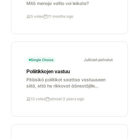
Mitä menoja valtio voi leikata?
5 votes
11 months ago
Julkiset palvelut
Single Choice
Poliitikkojen vastuu
Pitäisikö poliitikot saattaa vastuuseen
siitä, että he rikkovat äänestäjille
antamiaan lupauksia, ja jos pitäisi, niin
millä tavoin?
12 votes
almost 3 years ago